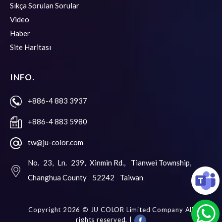
Sıkça Sorulan Sorular
Video
Haber
Site Haritası
INFO.
+886-4 883 3937
+886-4 883 5980
tw@ju-color.com
No. 23, Ln. 239, Xinmin Rd.,
Tianwei Township,
Changhua County
52242
Taiwan
Copyright 2026 ©
JU COLOR Limited Company
All
rights reserved. |